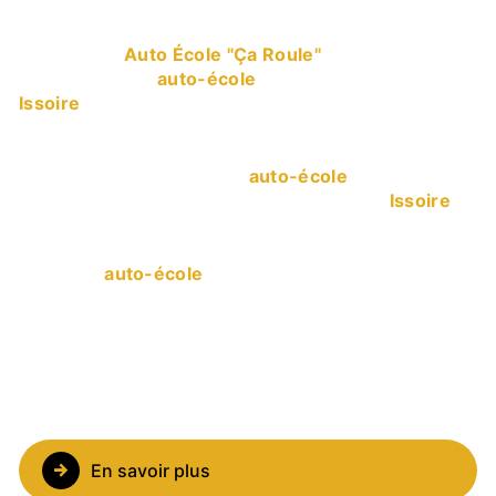
auto-école à Issoire
L’entreprise
Auto École "Ça Roule"
vous propose
ses services en
auto-école
, si vous habitez à
Issoire
. Entreprise usant d’une expérience et d’un
savoir-faire de qualité, nous mettons tout en oeuvre
pour vous satisfaire. Nous vous accompagnons
ainsi dans votre projet de
auto-école
et sommes à
l’écoute de vos besoins. Si vous habitez à
Issoire
,
nous sommes à votre disposition pour vous
transmettre les renseignements nécessaires à votre
projet de
auto-école
. Notre métier est avant tout
notre passion et le partager avec vous renforce
encore plus notre désir de réussir. Toute notre
équipe est qualifiée et travaille avec propreté et
rigueur.
En savoir plus