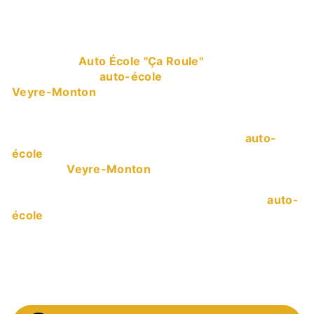
auto-école à Veyre-
Monton
L’entreprise
Auto École "Ça Roule"
vous propose
ses services en
auto-école
, si vous habitez à
Veyre-Monton
. Entreprise usant d’une expérience
et d’un savoir-faire de qualité, nous mettons tout en
oeuvre pour vous satisfaire. Nous vous
accompagnons ainsi dans votre projet de
auto-
école
et sommes à l’écoute de vos besoins. Si vous
habitez à
Veyre-Monton
, nous sommes à votre
disposition pour vous transmettre les
renseignements nécessaires à votre projet de
auto-
école
. Notre métier est avant tout notre passion et
le partager avec vous renforce encore plus notre
désir de réussir. Toute notre équipe est qualifiée et
travaille avec propreté et rigueur.