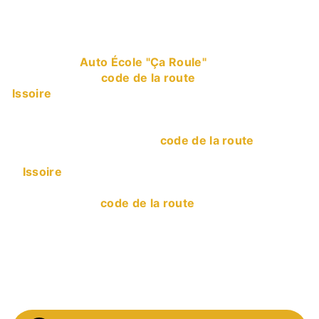
code de la route à
Issoire
L’entreprise
Auto École "Ça Roule"
vous propose
ses services en
code de la route
, si vous habitez à
Issoire
. Entreprise usant d’une expérience et d’un
savoir-faire de qualité, nous mettons tout en oeuvre
pour vous satisfaire. Nous vous accompagnons
ainsi dans votre projet de
code de la route
et
sommes à l’écoute de vos besoins. Si vous habitez
à
Issoire
, nous sommes à votre disposition pour
vous transmettre les renseignements nécessaires à
votre projet de
code de la route
. Notre métier est
avant tout notre passion et le partager avec vous
renforce encore plus notre désir de réussir. Toute
notre équipe est qualifiée et travaille avec propreté
et rigueur.