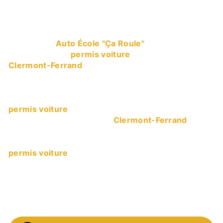
permis voiture à
Clermont-Ferrand
L’entreprise
Auto École "Ça Roule"
vous propose
ses services en
permis voiture
, si vous habitez à
Clermont-Ferrand
. Entreprise usant d’une
expérience et d’un savoir-faire de qualité, nous
mettons tout en oeuvre pour vous satisfaire. Nous
vous accompagnons ainsi dans votre projet de
permis voiture
et sommes à l’écoute de vos
besoins. Si vous habitez à
Clermont-Ferrand
, nous
sommes à votre disposition pour vous transmettre
les renseignements nécessaires à votre projet de
permis voiture
. Notre métier est avant tout notre
passion et le partager avec vous renforce encore
plus notre désir de réussir. Toute notre équipe est
qualifiée et travaille avec propreté et rigueur.