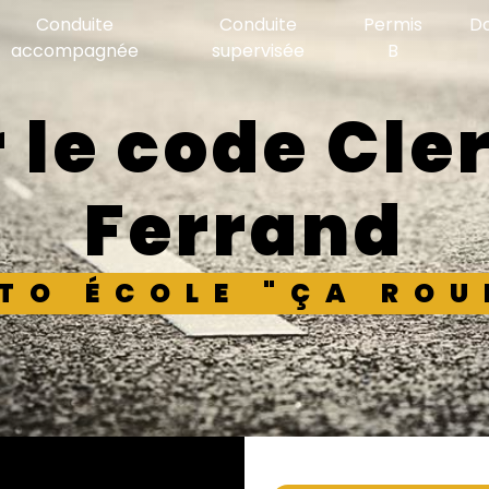
Conduite
Conduite
Permis
D
accompagnée
supervisée
B
Ferrand
UTO ÉCOLE "ÇA ROU