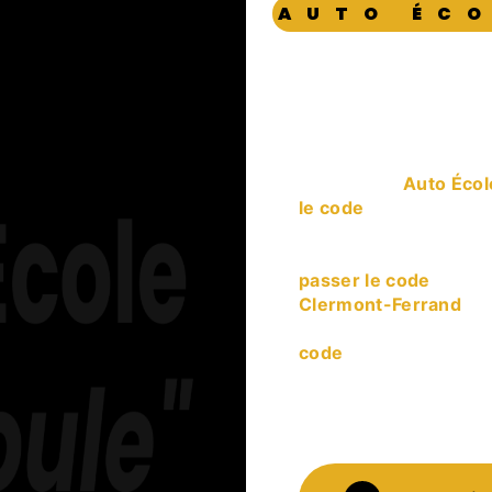
AUTO ÉCO
passer le code à
Clermo
L’entreprise
Auto Écol
le code
, si vous habi
expérience et d’un sav
pour vous satisfaire.
passer le code
et som
Clermont-Ferrand
, n
transmettre les rense
code
. Notre métier es
renforce encore plus n
qualifiée et travaille 