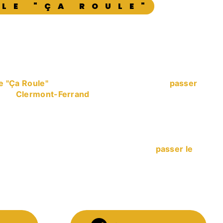
LE "ÇA ROULE"
nt-Ferrand
e "Ça Roule"
vous propose ses services en
passer
tez à
Clermont-Ferrand
. Entreprise usant d’une
oir-faire de qualité, nous mettons tout en oeuvre
 Nous vous accompagnons ainsi dans votre projet de
mes à l’écoute de vos besoins. Si vous habitez à
ous sommes à votre disposition pour vous
ignements nécessaires à votre projet de
passer le
t avant tout notre passion et le partager avec vous
otre désir de réussir. Toute notre équipe est
avec propreté et rigueur.